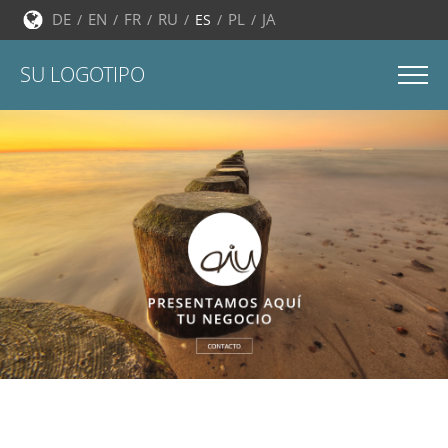
DE
EN
FR
RU
PL
JA
ES
SU LOGOTIPO