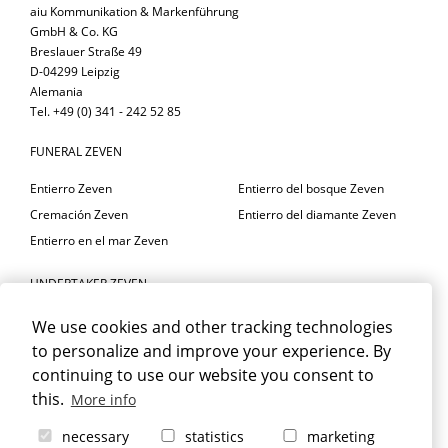
aiu Kommunikation & Markenführung
GmbH & Co. KG
Breslauer Straße 49
D-04299 Leipzig
Alemania
Tel. +49 (0) 341 - 242 52 85
FUNERAL ZEVEN
Entierro Zeven
Entierro del bosque Zeven
Cremación Zeven
Entierro del diamante Zeven
Entierro en el mar Zeven
UNDERTAKER ZEVEN
Servicio fúnebre Zeven
Funeral Zeven
We use cookies and other tracking technologies
Asesoramiento en materia de
Floristería funeraria Zeven
to personalize and improve your experience. By
duelo Zeven
Sala de luto Zeven
continuing to use our website you consent to
this.
More info
DUELO ZEVEN
necessary
statistics
marketing