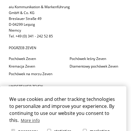
aiu Kommunikation & Markenführung
GmbH & Co. KG
Breslauer Straße 49
D-04299 Leipzig
Niemcy
Tel. +49 (0) 341 - 242 52 85
POGRZEB ZEVEN
Pochówek Zeven
Pochówek leśny Zeven
Kremacja Zeven
Diamentowy pochówek Zeven
Pochówek na morzu Zeven
UNDERTAKER ZEVEN
Usługa pogrzebowa Zeven
Kwiaciarnia pogrzebowa Zeven
We use cookies and other tracking technologies
Doradztwo w żałobie Zeven
Sala żałobna Zeven
to personalize and improve your experience. By
Pogrzeb Zeven
continuing to use our website you consent to
this.
More info
ŻAŁOBA ZEVEN