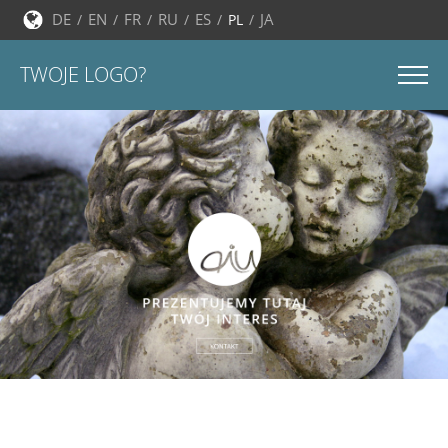
DE
EN
FR
RU
ES
JA
PL
TWOJE LOGO?